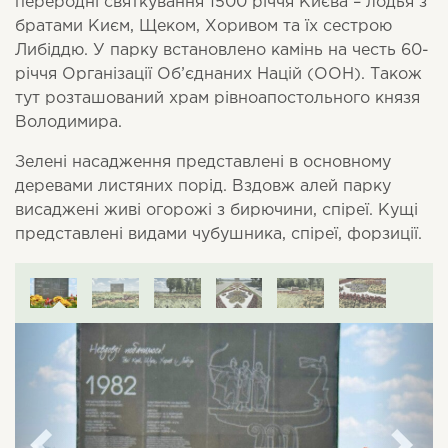
переродні святкування 1500 річчя Києва – лодья з
братами Києм, Щеком, Хоривом та їх сестрою
Либіддю. У парку встановлено камінь на честь 60-
річчя Організації Об’єднаних Націй (ООН). Також
тут розташований храм рівноапостольного князя
Володимира.
Зелені насадження представлені в основному
деревами листяних порід. Вздовж алей парку
висаджені живі огорожі з бирючини, спіреї. Кущі
представлені видами чубушника, спіреї, форзиції.