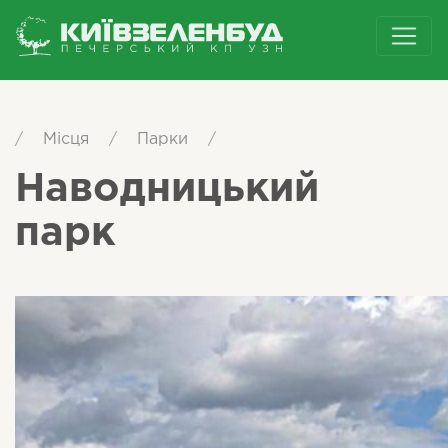
/
Місця
/
Парки
/
Наводницький
парк