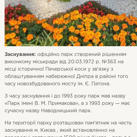
Заснування:
офіційно парк створений рішенням
виконкому міськради від 20.03.1972 р. №363 на
місці історичної Печерської коси у зв’язку з
облаштуванням набережної Дніпра в районі того
часу новозбудованого мосту ім. Є. Патона.
З часу заснування і до 1993 року парк мав назву
«Парк імені В. М. Примакова», а з 1993 року — має
сучасну назву Наводницький парк.
На території парку розташован пам’ятник на честь
заснування м. Києва , який встановленно на