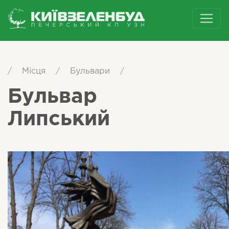
/
Місця
/
Бульвари
/
Бульвар
Липський