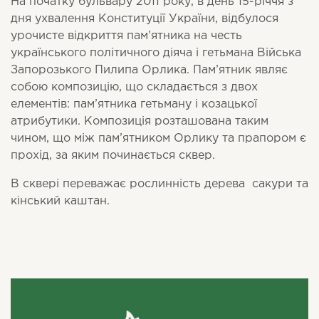
На початку бульвару 2011 року, в день 15-річчя з
дня ухвалення Конституції України, відбулося
урочисте відкриття пам’ятника на честь
українського політичного діяча і гетьмана Війська
Запорозького Пилипа Орлика. Пам’ятник являє
собою композицію, що складається з двох
елементів: пам’ятника гетьману і козацької
атрибутики. Композиція розташована таким
чином, що між пам’ятником Орлику та прапором є
прохід, за яким починається сквер.
В сквері переважає рослинність дерева сакури та
кінський каштан.