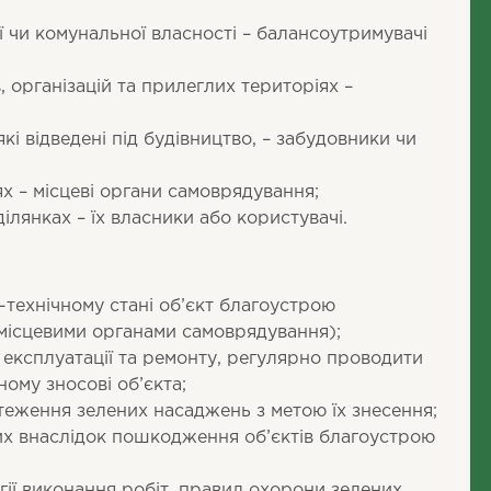
 чи комунальної власності – балансоутримувачі
, організацій та прилеглих територіях –
;
кі відведені під будівництво, – забудовники чи
х – місцеві органи самоврядування;
ілянках – їх власники або користувачі.
технічному стані об’єкт благоустрою
 місцевими органами самоврядування);
 експлуатації та ремонту, регулярно проводити
ому зносові об’єкта;
стеження зелених насаджень з метою їх знесення;
них внаслідок пошкодження об’єктів благоустрою
ії виконання робіт, правил охорони зелених