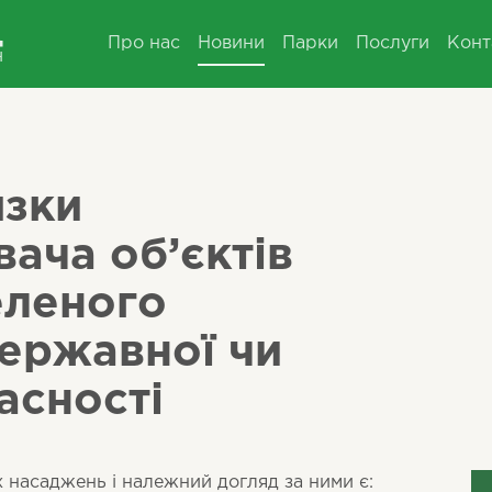
Про нас
Новини
Парки
Послуги
Конт
язки
ача об’єктів
еленого
ержавної чи
асності
 насаджень і належний догляд за ними є: