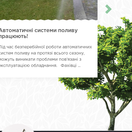
Автоматичні системи поливу
Міські 
працюють!
Працівник
Під час безперебійної роботи автоматичних
міськими
систем поливу на протязі всього сезону,
територія
можуть виникати проблеми пов’язані з
експлуатацією обладнання. Фахівці ...