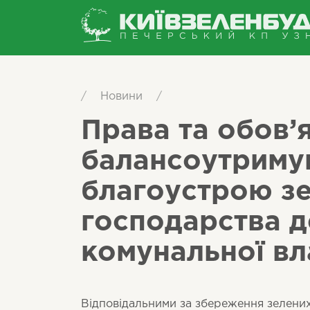
/
Новини
/
Права та обов’
балансоутримув
благоустрою з
господарства д
комунальної вл
Відповідальними за збереження зелених