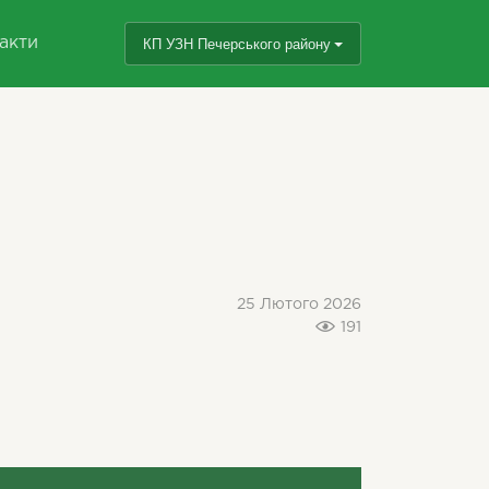
акти
КП УЗН Печерського району
25 Лютого 2026
191