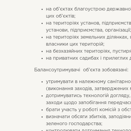
на об’єктах благоустрою державної
цих об’єктів;
на територіях установ, підприємств
установи, підприємства, організації
на територіях земельних ділянках, я
власники цих територій;
на безхазяйних територіях, пустиря
на приватних садибах і прилеглих д
Балансоутримувачі об’єкта зобовязані:
утримувати в належному санітарно-
(виконання заходів, затверджених
дотримуватись технологій догляду,
заходи щодо запобігання передчасн
брати участь у роботі комісій з об
визначати обсяги збитків, заподія
зеленого господарства;
контролювати дотримання технолог