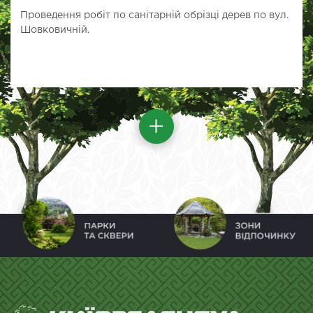
Проведення робіт по санітарній обрізці дерев по вул.
Шовковичній.