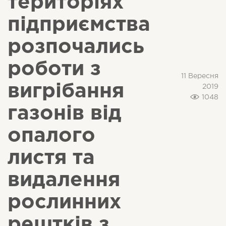
територіях
підприємства
розпочались
роботи з
11 Вересня
вигрібання
2019
1048
газонів від
опалого
листя та
видалення
рослинних
рештків з