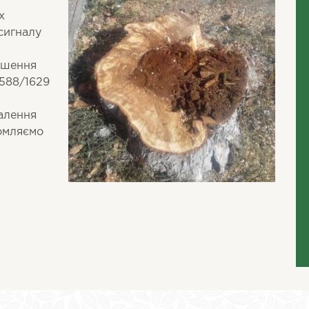
х
сигналу
ішення
1588/1629
алення
домляємо