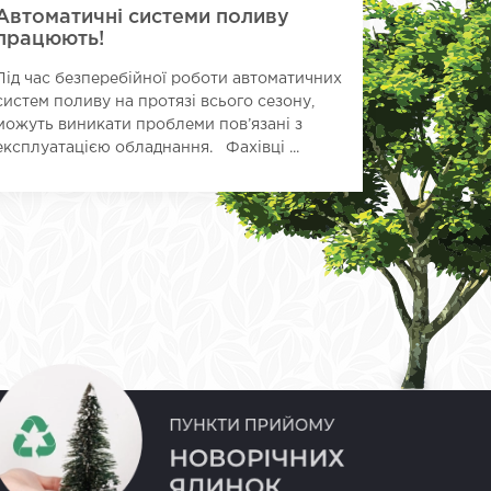
Автоматичні системи поливу
Міські 
працюють!
Працівник
Під час безперебійної роботи автоматичних
міськими
систем поливу на протязі всього сезону,
територія
можуть виникати проблеми пов’язані з
експлуатацією обладнання. Фахівці ...