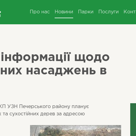
Про нас
Новини
Парки
Послуги
Конт
інформації щодо
них насаджень в
00 КП УЗН Печерського району планує
х та сухостійних дерев за адресою