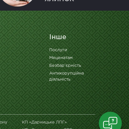
Інше
Послуги
Меценатам
Безбар’єрність
Антикорупційна
діяльність
йону
КП «Дарницьке ЛПГ»