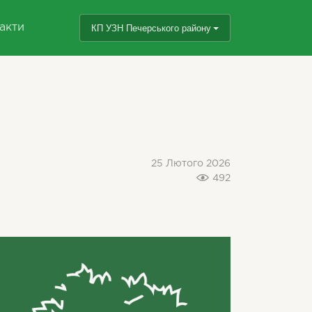
акти
КП УЗН Печерського району
25 Лютого 2026
492