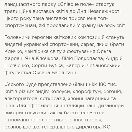
ландшафтного парку «Співоче поле» стартує
традиційна виставка квітів до Дня Незалежності.
Цього року тема виставки присвячена топ-
спортсменам, які прославили Україну на весь світ.
Головними героями квіткових композицій стануть
видатні українські спортсмени, серед яких: брати
Кличко, чемпіонка світу з фехтування Ольга
Харлан, Яна Клочкова, Лілія Подкопаєва, Андрій
Шевченко, Сергій Бубка, Валерій Лобановський,
фігуристка Оксана Баюл та ін.
«Усього буде представлено більш ніж 180 тис.
квітів різних видів: колеуси, хлорофітум, бегонія,
альтернатера, сеткреазія, хвойні чагарники та
інші. Для оформлення інсталяцій наші дизайнери
використовували також багато елементів
різноманітного спортивного інвентарю», –
розповідає в.о. генерального директора КО